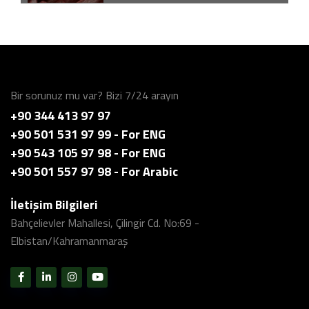
Karçek 361 Tohum
Karçek GES
Bir sorunuz mu var? Bizi 7/24 arayın
+90 344 413 97 97
+90 501 531 97 99 - For ENG
Karçek fabrika ürün elemesi
+90 543 105 97 98 - For ENG
+90 501 557 97 98 - For Arabic
İletişim Bilgileri
Fabrika Tanıtım Videosu - 3
Bahçelievler Mahallesi, Çilingir Cd. No:69 -
Elbistan/Kahramanmaraş
Fabrika Tanıtım Videosu - 1