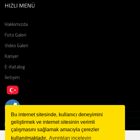
HIZLI MENÜ
Fabrika Tanıtım Videosu - 2
Hakkımızda
Foto Galeri
Video Galeri
Kariyer
E-Katalog
İletişim
Bu internet sitesinde, kullanıcı deneyimini
geliştirmek ve internet sitesinin verimli
çalışmasını sağlamak amacıyla çerezler
kullanılmaktadır.
Ayrıntıları inceleyin