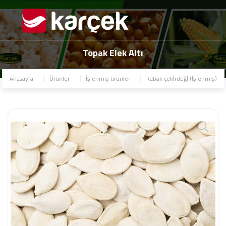
Topak Elek Altı
Anasayfa
Ürünler
İşlenmiş ürünler
Kabak çeki̇rdeği̇ (i̇şlenmiş)