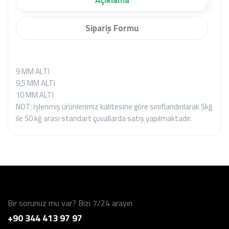
Açıklama
Sipariş Formu
9 MM ALTI
9,5 MM ALTI
10 MM ALTI
NOT: İşlenmiş ürünlerimiz kalitesine göre sınıflandırılarak 5kğ
ile 50 kğ arası standart çuvallarda satış yapılmaktadır.
Bir sorunuz mu var? Bizi 7/24 arayın
+90 344 413 97 97