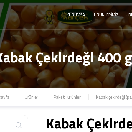
KURUMSAL
ÜRÜNLERİMİZ
ÜR
Kabak Çekirdeği 400 g
sayfa
Ürünler
Paketli ürünler
Kabak çeki̇rdeği̇ (pa
Kabak Çekirde