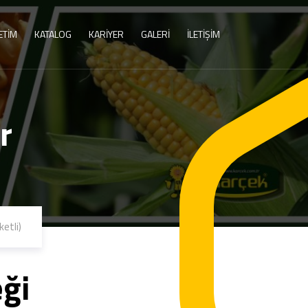
ETİM
KATALOG
KARİYER
GALERİ
İLETİŞİM
r
ketli)
ği