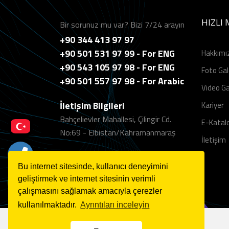
HIZLI
Bir sorunuz mu var? Bizi 7/24 arayın
+90 344 413 97 97
+90 501 531 97 99 - For ENG
Hakkımı
+90 543 105 97 98 - For ENG
Foto Gal
+90 501 557 97 98 - For Arabic
Video Ga
İletişim Bilgileri
Kariyer
Bahçelievler Mahallesi, Çilingir Cd.
E-Katal
No:69 - Elbistan/Kahramanmaraş
İletişim
Bu internet sitesinde, kullanıcı deneyimini
geliştirmek ve internet sitesinin verimli
çalışmasını sağlamak amacıyla çerezler
kullanılmaktadır.
Ayrıntıları inceleyin