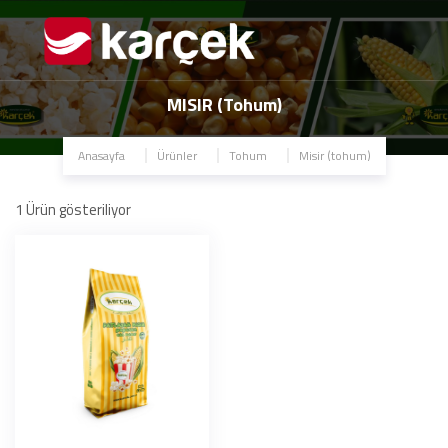
MISIR (Tohum)
Anasayfa
Ürünler
Tohum
Misir (tohum)
1
Ürün gösteriliyor